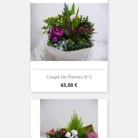
Coupe De Plantes N°2
Prix
65,00 €