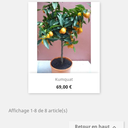
Kumquat
Prix
69,00 €
Affichage 1-8 de 8 article(s)
Retour en haut
