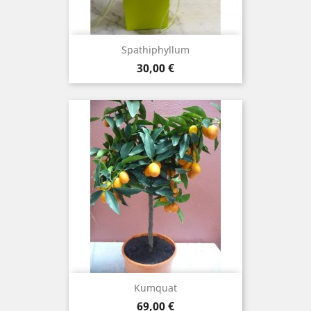
Spathiphyllum
Prix
30,00 €
Kumquat
Prix
69,00 €