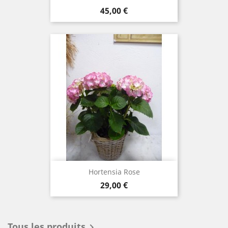
Prix
45,00 €
Hortensia Rose
Prix
29,00 €
Tous les produits
