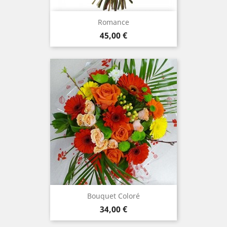
Romance
Prix
45,00 €
Bouquet Coloré
Prix
34,00 €