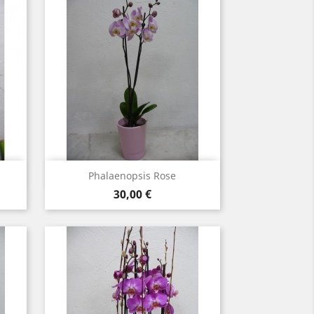
Aperçu rapide

Phalaenopsis Rose
Prix
30,00 €