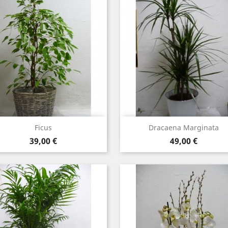
Aperçu rapide
Aperçu rapide


Ficus
Dracaena Marginata
Prix
Prix
39,00 €
49,00 €