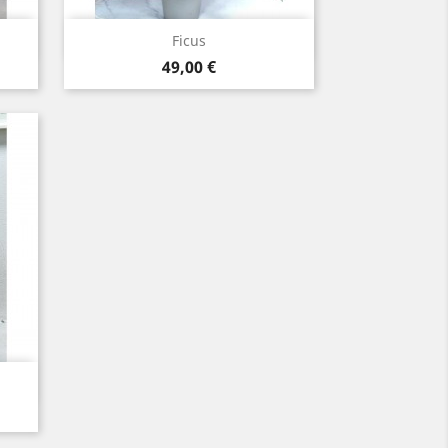
Aperçu rapide

Ficus
Prix
49,00 €