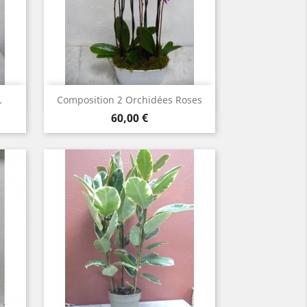
Aperçu rapide

.
Composition 2 Orchidées Roses
Prix
60,00 €