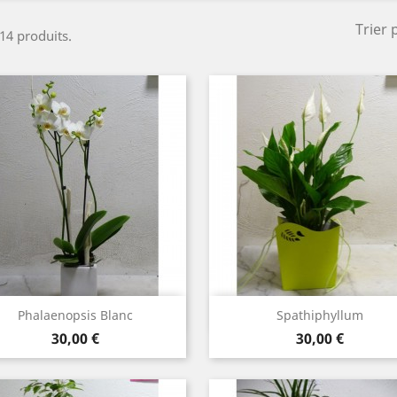
Trier 
 14 produits.
Aperçu rapide
Aperçu rapide


Phalaenopsis Blanc
Spathiphyllum
Prix
Prix
30,00 €
30,00 €