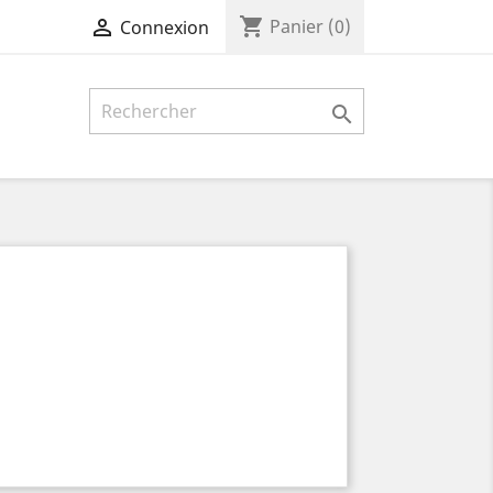
shopping_cart

Panier
(0)
Connexion
