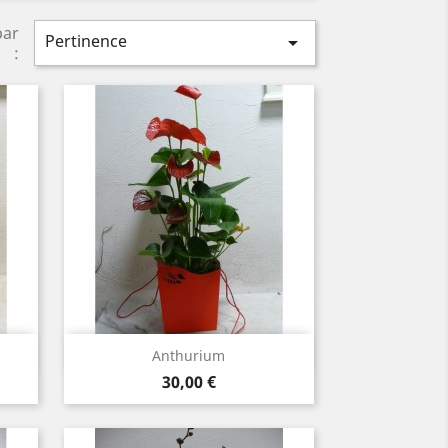
par
Pertinence

:
Aperçu rapide

Anthurium
Prix
30,00 €