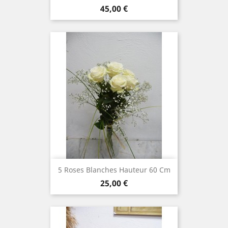
Prix
45,00 €
5 Roses Blanches Hauteur 60 Cm
Prix
25,00 €