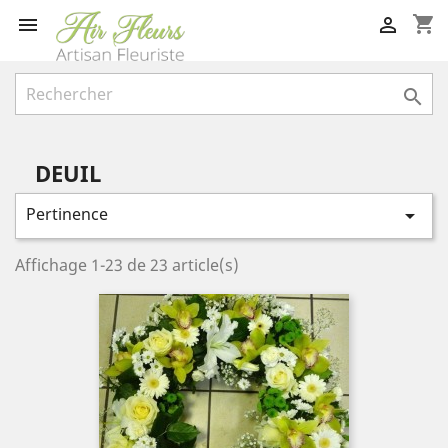
shopping_cart



DEUIL
Pertinence

Affichage 1-23 de 23 article(s)