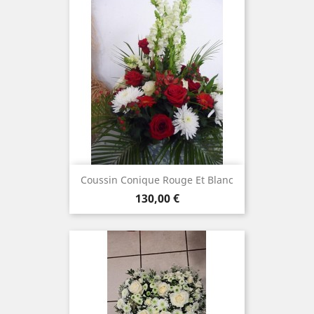
Coussin Conique Rouge Et Blanc
Prix
130,00 €