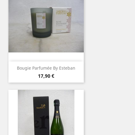
Bougie Parfumée By Esteban
Prix
17,90 €