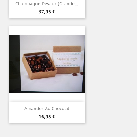
Champagne Devaux (Grande...
Prix
37,95 €
Amandes Au Chocolat
Prix
16,95 €