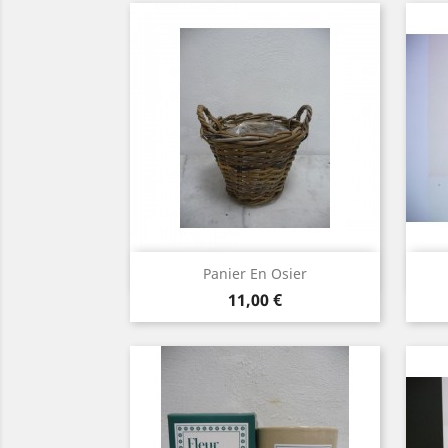
Aperçu rapide

Panier En Osier
Prix
11,00 €