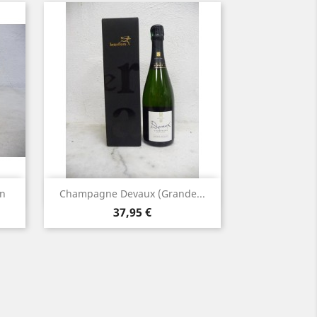
Aperçu rapide

an
Champagne Devaux (Grande...
Prix
37,95 €