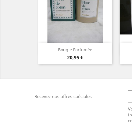
Aperçu rapide

Bougie Parfumée
Prix
20,95 €
Recevez nos offres spéciales
V
tr
co