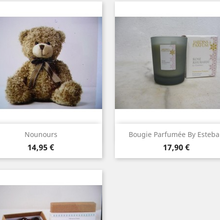
Aperçu rapide
Aperçu rapide


Nounours
Bougie Parfumée By Esteb
Prix
Prix
14,95 €
17,90 €