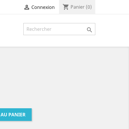
shopping_cart

Panier
(0)
Connexion

 AU PANIER